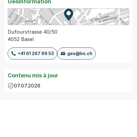
Geoinformation
Zur Karte von MapBS.
Externer Link, wird in einem
Dufourstrasse 40/50
4052 Basel
+41 61 267 99 53
geo@bs.ch
Contenu mis à jour
07.07.2026