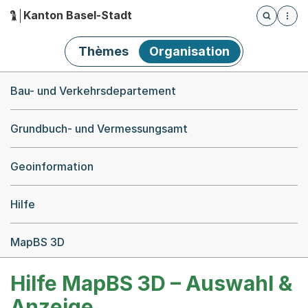
Kanton Basel-Stadt
Öffnet die
(Dieser Link führt zur Startseite)
Hauptnavigation
Thèmes
Organisation
Breadcrumb-Navigation
Bau- und Verkehrsdepartement
Grundbuch- und Vermessungsamt
Geoinformation
Hilfe
MapBS 3D
Hilfe MapBS 3D – Auswahl &
Anzeige