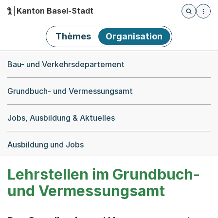
Kanton Basel-Stadt
Öffnet die
(Dieser Link führt zur Startseite)
Hauptnavigation
Thèmes
Organisation
Breadcrumb-Navigation
Bau- und Verkehrsdepartement
Grundbuch- und Vermessungsamt
Jobs, Ausbildung & Aktuelles
Ausbildung und Jobs
Lehrstellen im Grundbuch-
und Vermessungsamt