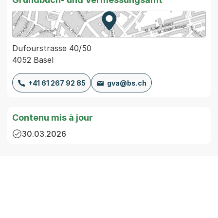
Zur Karte von MapBS.
Externer Link, wird in einem
Dufourstrasse 40/50
4052 Basel
+41 61 267 92 85
gva@bs.ch
Contenu mis à jour
30.03.2026