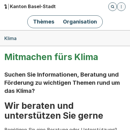
Kanton Basel-Stadt
Öffnet die
(Dieser Link führt zur Startseite)
Hauptnavigation
Thèmes
Organisation
Breadcrumb-Navigation
Klima
Mitmachen fürs Klima
Suchen Sie Informationen, Beratung und
Förderung zu wichtigen Themen rund um
das Klima?
Wir beraten und
unterstützen Sie gerne
Benötigen Sie eine Beratung oder Unterstützung?