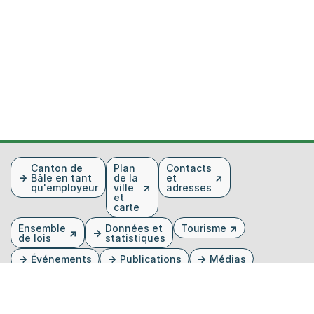
Fusszeile
Canton de
Plan
Contacts
Bâle en tant
de la
et
qu'employeur
ville
adresses
et
carte
Ensemble
Données et
Tourisme
de lois
statistiques
Événements
Publications
Médias
Feuille
Base de
cantonale
données
d'images
du