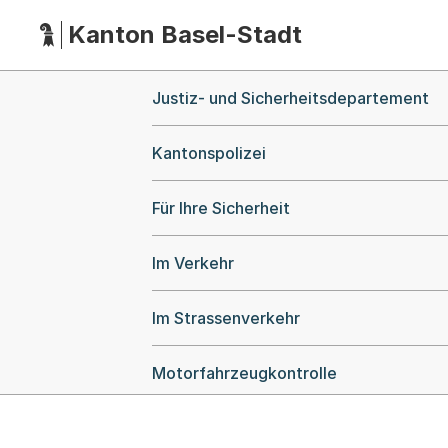
Kanton Basel-Stadt
Hauptnavigation
(Dieser Link führt zur Startseite)
Breadcrumb-Navigation
Justiz- und Sicherheitsdepartement
Kantonspolizei
Für Ihre Sicherheit
Im Verkehr
Im Strassenverkehr
Motorfahrzeugkontrolle