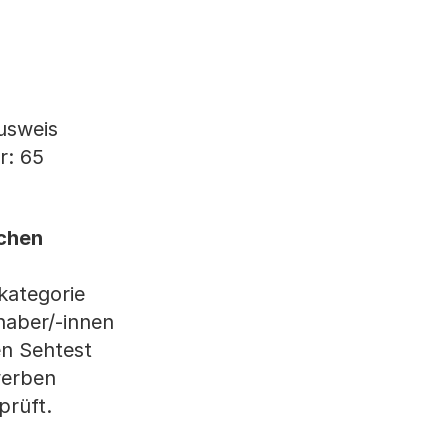
usweis
r: 65
schen
kategorie
haber/-innen
en Sehtest
werben
prüft.