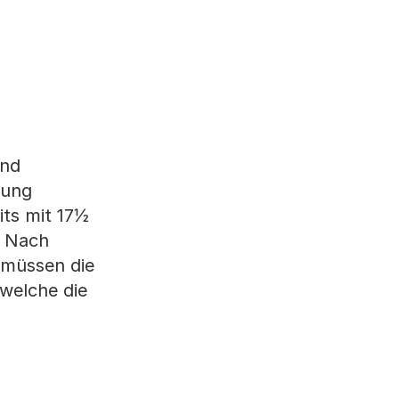
und
tung
its mit 17½
. Nach
 müssen die
 welche die