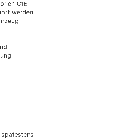
orien C1E
ührt werden,
ahrzeug
und
tung
s spätestens