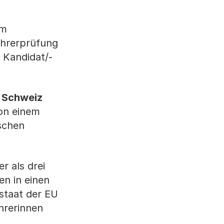
im
ührerprüfung
 Kandidat/-
 Schweiz
von einem
schen
r als drei
n in einen
staat der EU
hrerinnen