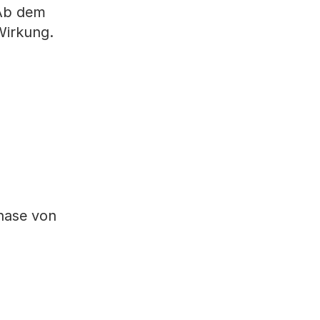
 Ab dem
Wirkung.
hase von