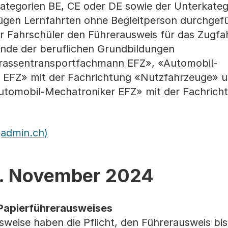
ategorien BE, CE oder DE sowie der Unterkateg
ügen Lernfahrten ohne Begleitperson durchgef
er Fahrschüler den Führerausweis für das Zugf
nende der beruflichen Grundbildungen
rassen­transport­fach­mann EFZ», «Automobil-
EFZ» mit der Fach­richtung «Nutzfahrzeuge» 
utomobil-Mechatroniker EFZ» mit der Fachrich
(admin.ch)
1. November 2024
Papierführerausweises
sweise haben die Pflicht, den Führerausweis bi