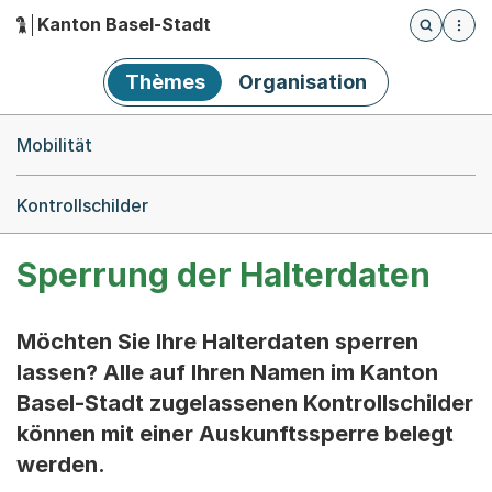
Kanton Basel-Stadt
Öffnet die
(Dieser Link führt zur Startseite)
Hauptnavigation
Thèmes
Organisation
Breadcrumb-Navigation
Mobilität
Kontrollschilder
Sperrung der Halterdaten
Möchten Sie Ihre Halterdaten sperren
lassen? Alle auf Ihren Namen im Kanton
Basel-Stadt zugelassenen Kontrollschilder
können mit einer Auskunftssperre belegt
werden.