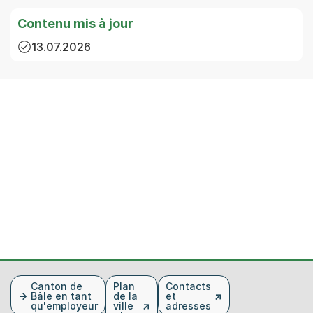
Contenu mis à jour
13.07.2026
Fusszeile
Canton de
Plan
Contacts
Bâle en tant
de la
et
qu'employeur
ville
adresses