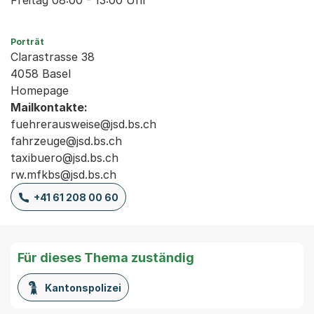
Freitag 08:00 - 13:00 Uhr
Porträt
Clarastrasse 38
4058 Basel
Homepage
Mailkontakte:
fuehrerausweise@jsd.bs.ch
fahrzeuge@jsd.bs.ch
taxibuero@jsd.bs.ch
rw.mfkbs@jsd.bs.ch
+41 61 208 00 60
Für dieses Thema zuständig
Kantonspolizei