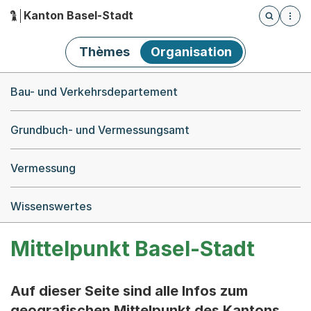
Kanton Basel-Stadt
Öffnet die
(Dieser Link führt zur Startseite)
Hauptnavigation
Thèmes
Organisation
Breadcrumb-Navigation
Bau- und Verkehrsdepartement
Grundbuch- und Vermessungsamt
Vermessung
Wissenswertes
Mittelpunkt Basel-Stadt
Auf dieser Seite sind alle Infos zum
geografischen Mittelpunkt des Kantons