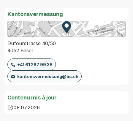
Kantonsvermessung
Zur Karte von MapBS.
Externer Link, wird in einem
Dufourstrasse 40/50
4052 Basel
+41 61 267 99 38
kantonsvermessung@bs.ch
Contenu mis à jour
08.07.2026