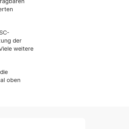
tragbaren
erten
ESC-
zung der
Viele weitere
die
al oben