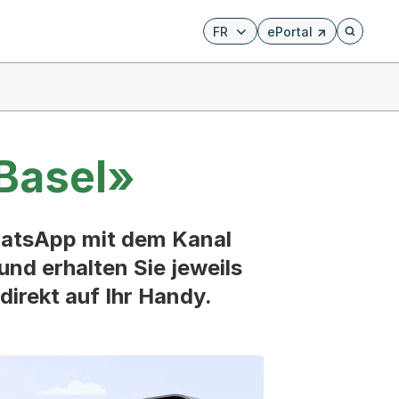
FR
ePortal
Externer Link, wird i
Öffnet di
Basel»
hatsApp mit dem Kanal
d erhalten Sie jeweils
irekt auf Ihr Handy.