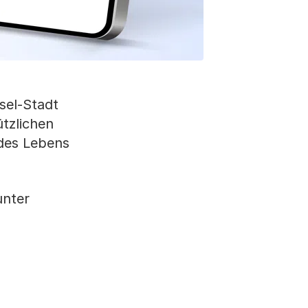
sel-Stadt
tzlichen
 des Lebens
unter