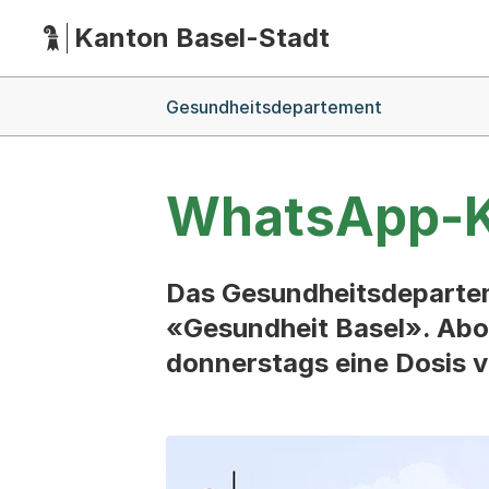
Kanton Basel-Stadt
Hauptnavigation
(Dieser Link führt zur Startseite)
Breadcrumb-Navigation
Gesundheitsdepartement
WhatsApp-K
Das Gesundheitsdepartem
«Gesundheit Basel». Abo
donnerstags eine Dosis v