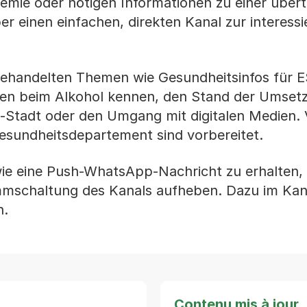
demie oder nötigen Informationen zu einer über
r einen einfachen, direkten Kanal zur interessi
 behandelten Themen wie Gesundheitsinfos für 
zen beim Alkohol kennen, den Stand der Umset
el-Stadt oder den Umgang mit digitalen Medien. 
undheitsdepartement sind vorbereitet.
 eine Push-WhatsApp-Nachricht zu erhalten, 
mmschaltung des Kanals aufheben. Dazu im Kan
n.
Contenu mis à jour