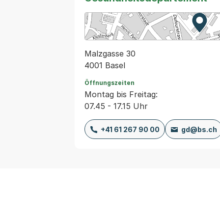
Zur K
Exter
Malzgasse 30
4001 Basel
Öffnungszeiten
Montag bis Freitag:
07.45 - 17.15 Uhr
+41 61 267 90 00
gd@bs.ch