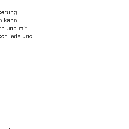
lkerung
n kann.
rn und mit
sch jede und