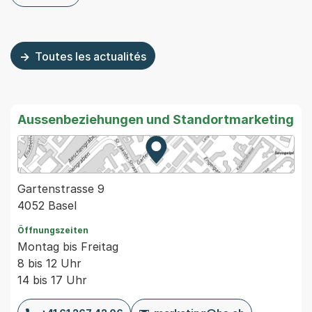
zu dieser News: Vernetzung zwischen Basel und Boston 
Toutes les actualités
Aussenbeziehungen und Standortmarketing
Zur Karte von MapBS.
Externer Link, wird in einem
Gartenstrasse 9
4052 Basel
Öffnungszeiten
Montag bis Freitag
8 bis 12 Uhr
14 bis 17 Uhr