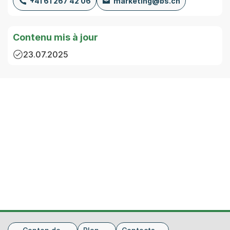
+41 61 267 42 06
marketing@bs.ch
Contenu mis à jour
23.07.2025
Fusszeile