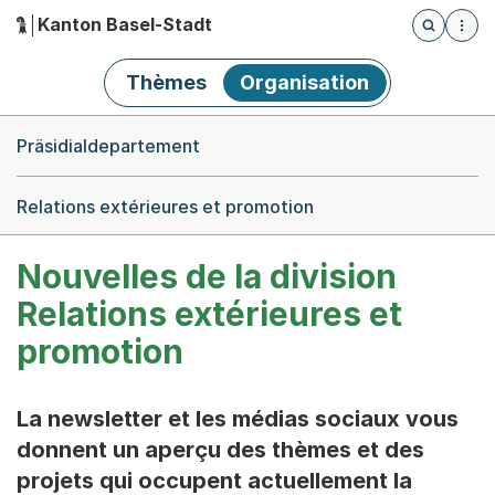
Kanton Basel-Stadt
Öffnet die
(Dieser Link führt zur Startseite)
Hauptnavigation
Thèmes
Organisation
Breadcrumb-Navigation
Präsidialdepartement
Relations extérieures et promotion
Nouvelles de la division
Relations extérieures et
promotion
La newsletter et les médias sociaux vous
donnent un aperçu des thèmes et des
projets qui occupent actuellement la