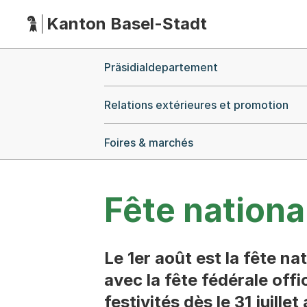
Kanton Basel-Stadt
Hauptnavigation
(Dieser Link führt zur Startseite)
Breadcrumb-Navigation
Präsidialdepartement
Relations extérieures et promotion
Foires & marchés
Fête nationa
Le 1er août est la fête na
avec la fête fédérale offic
festivités dès le 31 juill