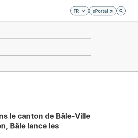
FR
ePortal
Externer Link, wird i
Öffnet di
ans le canton de Bâle-Ville
on, Bâle lance les