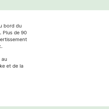
 au bord du
e. Plus de 90
vertissement
x.
e au
e et de la