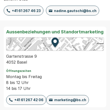
+41 61 267 46 23
nadine.gautschi@bs.ch
Aussenbeziehungen und Standortmarketing
Zur Karte von MapBS.
Externer Link, wird in einem
Gartenstrasse 9
4052 Basel
Öffnungszeiten
Montag bis Freitag
8 bis 12 Uhr
14 bis 17 Uhr
+41 61 267 42 06
marketing@bs.ch