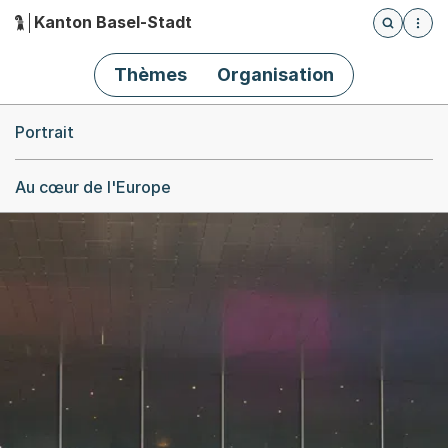
Kanton Basel-Stadt
Öffnet die
(Dieser Link führt zur Startseite)
Hauptnavigation
Thèmes
Organisation
Breadcrumb-Navigation
Portrait
Au cœur de l'Europe