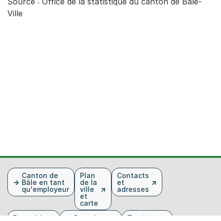
Source : Office de la statistique du canton de Bâle-
Ville
Fusszeile
Canton de
Plan
Contacts
Bâle en tant
de la
et
qu'employeur
ville
adresses
et
carte
Ensemble
Données et
Tourisme