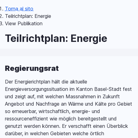
Salta
Torna al sito
al
Briciole
Teilrichtplan: Energie
contenuto
View Publikation
principale
di
Teilrichtplan: Energie
pane
Regierungsrat
Der Energierichtplan hält die aktuelle
Energieversorgungssituation im Kanton Basel-Stadt fest
und zeigt auf, mit welchen Massnahmen in Zukunft
Angebot und Nachfrage an Wärme und Kälte pro Gebiet
so erneuerbar, wirtschaftlich, energie- und
ressourceneffizient wie möglich bereitgestellt und
genutzt werden können. Er verschafft einen Überblick
darüber, in welchen Gebieten welche örtlich