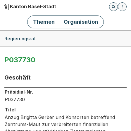
Kanton Basel-Stadt
Öffnet die
(Dieser Link führt zur Startseite)
Hauptnavigation
Themen
Organisation
Breadcrumb-Navigation
Regierungsrat
P037730
Geschäft
Informationen zum Ausgewählten Geschäft
Präsidial-Nr.
P037730
Titel
Anzug Brigitta Gerber und Konsorten betreffend
Zentrums-Maut zur verbreiterten finanziellen