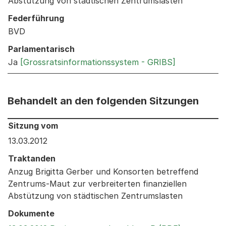
Abstützung von städtischen Zentrumslasten
Federführung
BVD
Parlamentarisch
Ja
[Grossratsinformationssystem - GRIBS]
Behandelt an den folgenden Sitzungen
Behandelt an den folgenden Sitzungen: Informationen 
Sitzung vom
13.03.2012
Traktanden
Anzug Brigitta Gerber und Konsorten betreffend
Zentrums-Maut zur verbreiterten finanziellen
Abstützung von städtischen Zentrumslasten
Dokumente