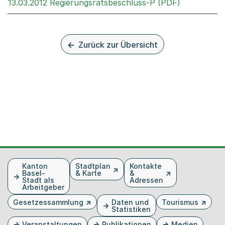
Externer Li
13.03.2012 Regierungsratsbeschluss-P (PDF)
Zurück zur Übersicht
Fusszeile
Kanton
Stadtplan
Kontakte
Basel-
& Karte
&
Stadt als
Adressen
Arbeitgeber
Gesetzessammlung
Daten und
Tourismus
Statistiken
Veranstaltungen
Publikationen
Medien