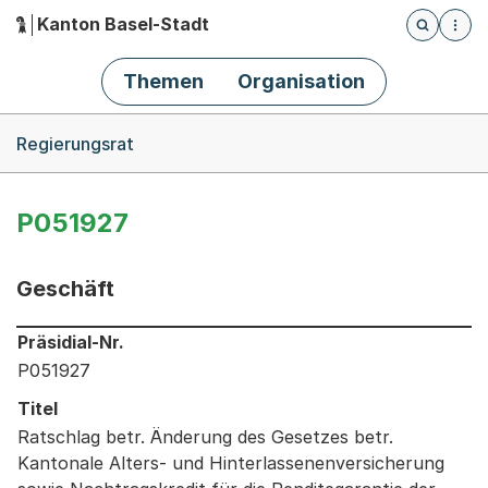
Kanton Basel-Stadt
Öffnet die
(Dieser Link führt zur Startseite)
Hauptnavigation
Themen
Organisation
Breadcrumb-Navigation
Regierungsrat
P051927
Geschäft
Informationen zum Ausgewählten Geschäft
Präsidial-Nr.
P051927
Titel
Ratschlag betr. Änderung des Gesetzes betr.
Kantonale Alters- und Hinterlassenenversicherung