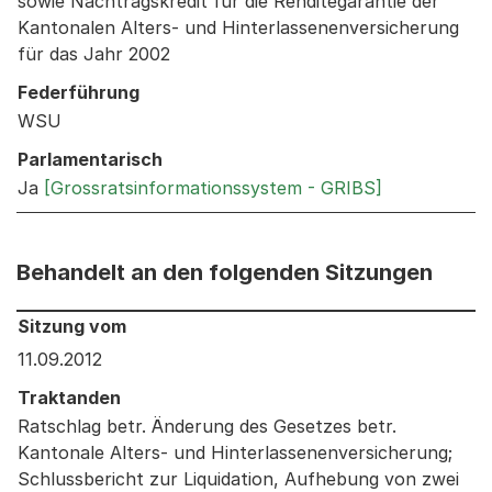
sowie Nachtragskredit für die Renditegarantie der
Kantonalen Alters- und Hinterlassenenversicherung
für das Jahr 2002
Federführung
WSU
Parlamentarisch
Ja
[Grossratsinformationssystem - GRIBS]
Behandelt an den folgenden Sitzungen
Behandelt an den folgenden Sitzungen: Informationen 
Sitzung vom
11.09.2012
Traktanden
Ratschlag betr. Änderung des Gesetzes betr.
Kantonale Alters- und Hinterlassenenversicherung;
Schlussbericht zur Liquidation, Aufhebung von zwei