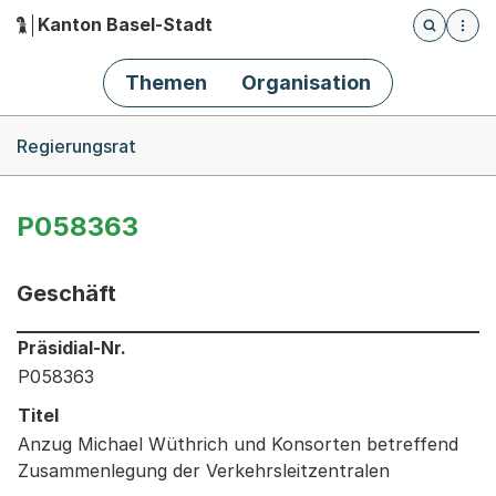
Kanton Basel-Stadt
Öffnet die
(Dieser Link führt zur Startseite)
Hauptnavigation
Themen
Organisation
Breadcrumb-Navigation
Regierungsrat
P058363
Geschäft
Informationen zum Ausgewählten Geschäft
Präsidial-Nr.
P058363
Titel
Anzug Michael Wüthrich und Konsorten betreffend
Zusammenlegung der Verkehrsleitzentralen