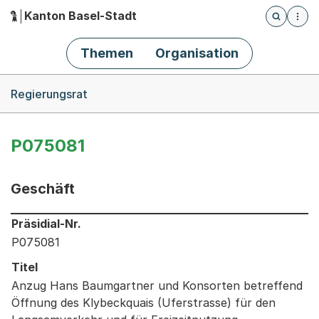
Kanton Basel-Stadt
Öffnet die
(Dieser Link führt zur Startseite)
Hauptnavigation
Themen
Organisation
Breadcrumb-Navigation
Regierungsrat
P075081
Geschäft
Informationen zum Ausgewählten Geschäft
Präsidial-Nr.
P075081
Titel
Anzug Hans Baumgartner und Konsorten betreffend
Öffnung des Klybeckquais (Uferstrasse) für den