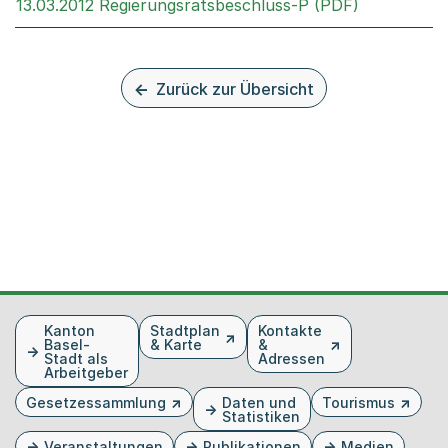
Externer Li
13.03.2012 Regierungsratsbeschluss-P (PDF)
Zurück zur Übersicht
Fusszeile
Kanton
Stadtplan
Kontakte
Basel-
& Karte
&
Stadt als
Adressen
Arbeitgeber
Gesetzessammlung
Daten und
Tourismus
Statistiken
Veranstaltungen
Publikationen
Medien