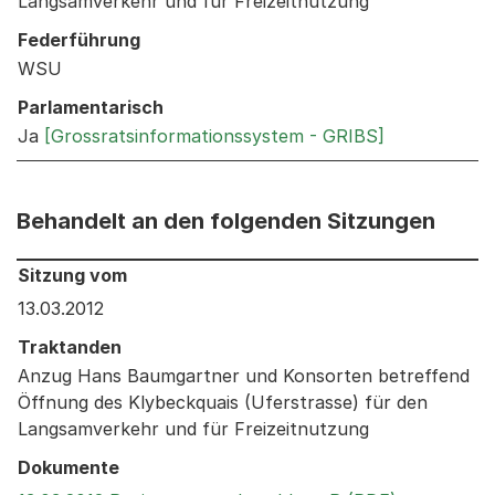
Langsamverkehr und für Freizeitnutzung
Federführung
WSU
Parlamentarisch
Ja
[Grossratsinformationssystem - GRIBS]
Behandelt an den folgenden Sitzungen
Behandelt an den folgenden Sitzungen: Informationen 
Sitzung vom
13.03.2012
Traktanden
Anzug Hans Baumgartner und Konsorten betreffend
Öffnung des Klybeckquais (Uferstrasse) für den
Langsamverkehr und für Freizeitnutzung
Dokumente