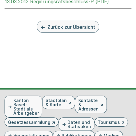
Externer Li
13.03.2012 Regierungsratsbeschluss-P (PDF)
Zurück zur Übersicht
Fusszeile
Kanton
Stadtplan
Kontakte
Basel-
& Karte
&
Stadt als
Adressen
Arbeitgeber
Gesetzessammlung
Daten und
Tourismus
Statistiken
Veranstaltungen
Publikationen
Medien