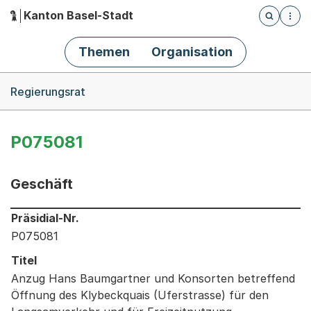
Kanton Basel-Stadt
Öffnet die
(Dieser Link führt zur Startseite)
Hauptnavigation
Themen
Organisation
Breadcrumb-Navigation
Regierungsrat
P075081
Geschäft
Informationen zum Ausgewählten Geschäft
Präsidial-Nr.
P075081
Titel
Anzug Hans Baumgartner und Konsorten betreffend
Öffnung des Klybeckquais (Uferstrasse) für den