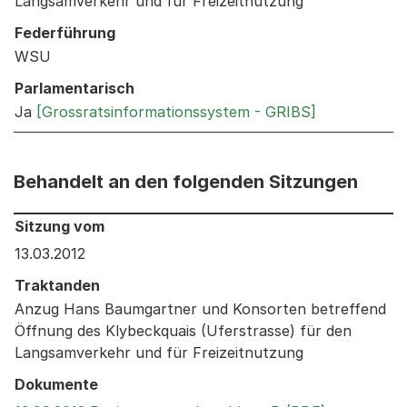
Langsamverkehr und für Freizeitnutzung
Federführung
WSU
Parlamentarisch
Ja
[Grossratsinformationssystem - GRIBS]
Behandelt an den folgenden Sitzungen
Behandelt an den folgenden Sitzungen: Informationen 
Sitzung vom
13.03.2012
Traktanden
Anzug Hans Baumgartner und Konsorten betreffend
Öffnung des Klybeckquais (Uferstrasse) für den
Langsamverkehr und für Freizeitnutzung
Dokumente