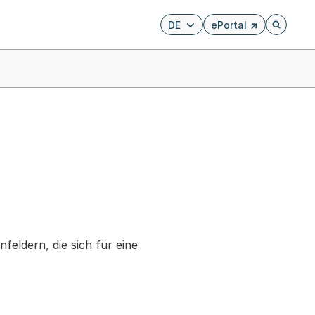
DE
ePortal
Externer Link, wird i
Öffnet di
eldern, die sich für eine