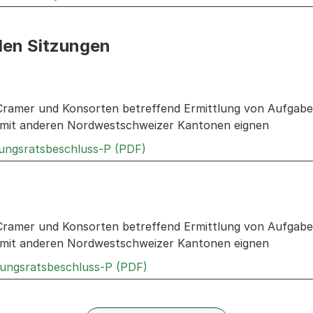
den Sitzungen
n: Informationen zu den Sitzungen zum Geschäft
ramer und Konsorten betreffend Ermittlung von Aufgabenf
mit anderen Nordwestschweizer Kantonen eignen
Externer Link, wird in einem n
rungsratsbeschluss-P (PDF)
n: Informationen zu den Sitzungen zum Geschäft
ramer und Konsorten betreffend Ermittlung von Aufgabenf
mit anderen Nordwestschweizer Kantonen eignen
Externer Link, wird in einem 
rungsratsbeschluss-P (PDF)