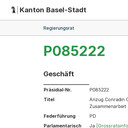
Kanton Basel-Stadt
Hauptnavigation
(Dieser Link führt zur Startseite)
Breadcrumb-Navigation
Regierungsrat
P085222
Geschäft
Informationen zum Ausgewählten Ges
Präsidial-Nr.
P085222
Titel
Anzug Conradin C
Zusammenarbeit 
Federführung
PD
Parlamentarisch
Ja
[Grossratsinf