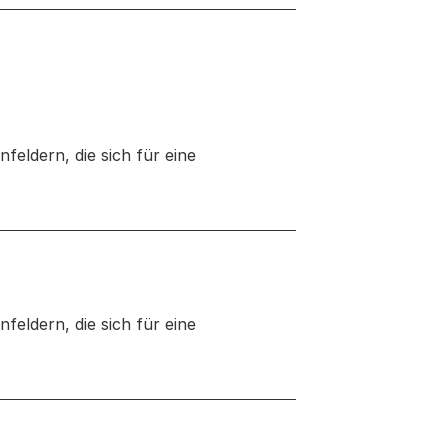
eldern, die sich für eine
euen Tab oder Fenster geöffnet
eldern, die sich für eine
neuen Tab oder Fenster geöffnet