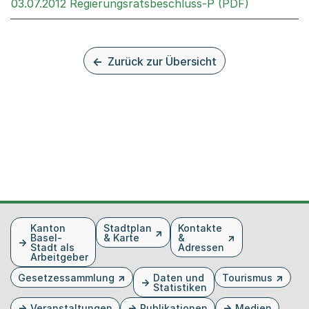
Externer Li
03.07.2012 Regierungsratsbeschluss-P (PDF)
Zurück zur Übersicht
Fusszeile
Kanton
Stadtplan
Kontakte
Basel-
& Karte
&
Stadt als
Adressen
Arbeitgeber
Gesetzessammlung
Daten und
Tourismus
Statistiken
Veranstaltungen
Publikationen
Medien