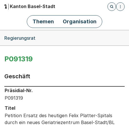
Kanton Basel-Stadt
Öffnet die
(Dieser Link führt zur Startseite)
Hauptnavigation
Themen
Organisation
Breadcrumb-Navigation
Regierungsrat
P091319
Geschäft
Informationen zum Ausgewählten Geschäft
Präsidial-Nr.
P091319
Titel
Petition Ersatz des heutigen Felix Platter-Spitals
durch ein neues Geriatriezentrum Basel-Stadt/BL