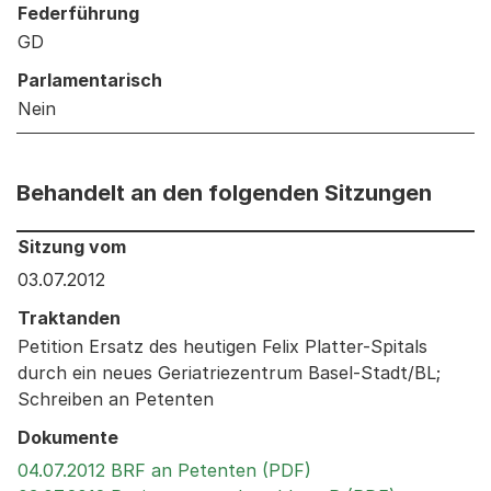
Federführung
GD
Parlamentarisch
Nein
Behandelt an den folgenden Sitzungen
Behandelt an den folgenden Sitzungen: Informationen 
Sitzung vom
03.07.2012
Traktanden
Petition Ersatz des heutigen Felix Platter-Spitals
durch ein neues Geriatriezentrum Basel-Stadt/BL;
Schreiben an Petenten
Dokumente
Externer Link, wird 
04.07.2012 BRF an Petenten (PDF)