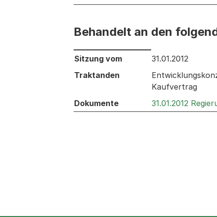
Behandelt an den folgen
Behandelt an den folgenden Sitzunge
Sitzung vom
31.01.2012
Traktanden
Entwicklungskonz
Kaufvertrag
Dokumente
31.01.2012 Regie