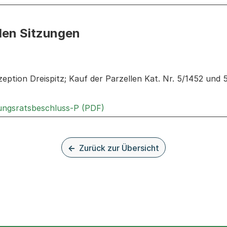
den Sitzungen
n: Informationen zu den Sitzungen zum Geschäft
eption Dreispitz; Kauf der Parzellen Kat. Nr. 5/1452 und
Externer Link, wird in einem n
rungsratsbeschluss-P (PDF)
Zurück zur Übersicht