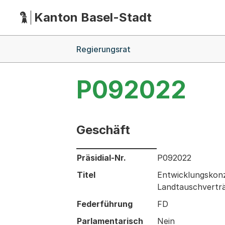
Kanton Basel-Stadt
Hauptnavigation
(Dieser Link führt zur Startseite)
Breadcrumb-Navigation
Regierungsrat
P092022
Geschäft
Informationen zum Ausgewählten Ges
Präsidial-Nr.
P092022
Titel
Entwicklungskonz
Landtauschvertr
Federführung
FD
Parlamentarisch
Nein