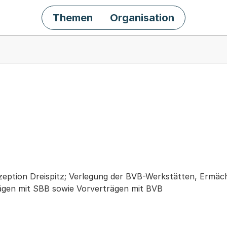
Themen
Organisation
chäft
eption Dreispitz; Verlegung der BVB-Werkstätten, Ermäc
ägen mit SBB sowie Vorverträgen mit BVB