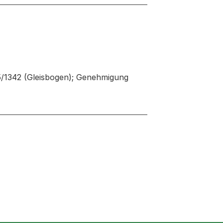
 5/1342 (Gleisbogen); Genehmigung
euen Tab oder Fenster geöffnet