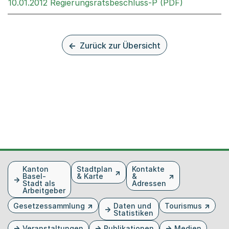
Externer Li
10.01.2012 Regierungsratsbeschluss-P (PDF)
Zurück zur Übersicht
Fusszeile
Kanton
Stadtplan
Kontakte
Basel-
& Karte
&
Stadt als
Adressen
Arbeitgeber
Gesetzessammlung
Daten und
Tourismus
Statistiken
Veranstaltungen
Publikationen
Medien