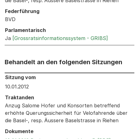
die Basel-, resp. Äussere Baselstrasse in Riehen
Federführung
BVD
Parlamentarisch
Ja
[Grossratsinformationssystem - GRIBS]
Behandelt an den folgenden Sitzungen
Behandelt an den folgenden Sitzungen: Informationen 
Sitzung vom
10.01.2012
Traktanden
Anzug Salome Hofer und Konsorten betreffend
erhöhte Querungssicherheit für Velofahrende über
die Basel-, resp. Äussere Baselstrasse in Riehen
Dokumente