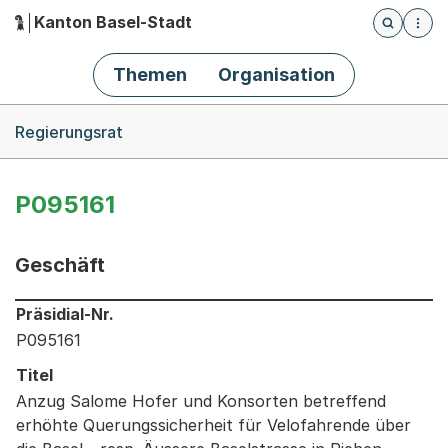
Kanton Basel-Stadt
Öffnet die
(Dieser Link führt zur Startseite)
Hauptnavigation
Themen
Organisation
Breadcrumb-Navigation
Regierungsrat
P095161
Geschäft
Informationen zum Ausgewählten Geschäft
Präsidial-Nr.
P095161
Titel
Anzug Salome Hofer und Konsorten betreffend
erhöhte Querungssicherheit für Velofahrende über