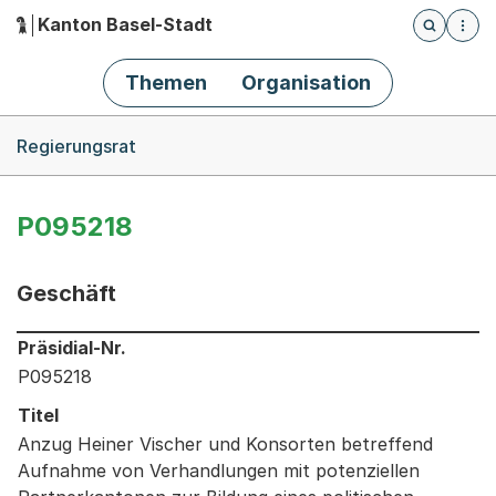
Kanton Basel-Stadt
Öffnet die
(Dieser Link führt zur Startseite)
Hauptnavigation
Themen
Organisation
Breadcrumb-Navigation
Regierungsrat
P095218
Geschäft
Informationen zum Ausgewählten Geschäft
Präsidial-Nr.
P095218
Titel
Anzug Heiner Vischer und Konsorten betreffend
Aufnahme von Verhandlungen mit potenziellen