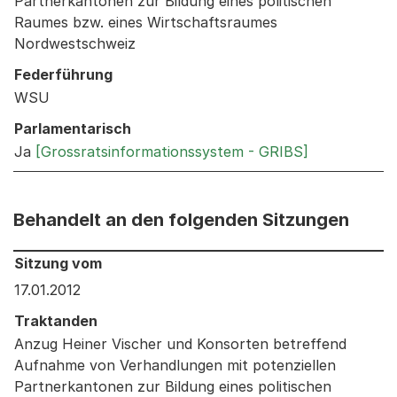
Partnerkantonen zur Bildung eines politischen
Raumes bzw. eines Wirtschaftsraumes
Nordwestschweiz
Federführung
WSU
Parlamentarisch
Ja
[Grossratsinformationssystem - GRIBS]
Behandelt an den folgenden Sitzungen
Behandelt an den folgenden Sitzungen: Informationen 
Sitzung vom
17.01.2012
Traktanden
Anzug Heiner Vischer und Konsorten betreffend
Aufnahme von Verhandlungen mit potenziellen
Partnerkantonen zur Bildung eines politischen