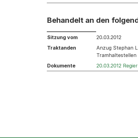
Behandelt an den folgen
Behandelt an den folgenden Sitzunge
Sitzung vom
20.03.2012
Traktanden
Anzug Stephan Lu
Tramhaltestellen
Dokumente
20.03.2012 Regie