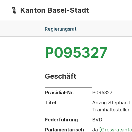
Kanton Basel-Stadt
Hauptnavigation
(Dieser Link führt zur Startseite)
Breadcrumb-Navigation
Regierungsrat
P095327
Geschäft
Informationen zum Ausgewählten Ges
Präsidial-Nr.
P095327
Titel
Anzug Stephan Lu
Tramhaltestellen
Federführung
BVD
Parlamentarisch
Ja
[Grossratsinf