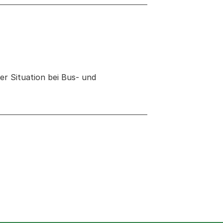
r Situation bei Bus- und
neuen Tab oder Fenster geöffnet