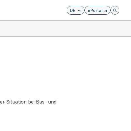
DE
ePortal
Externer Link, wird i
Öffnet di
r Situation bei Bus- und