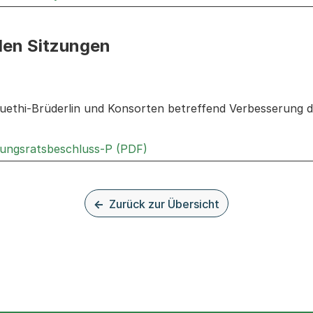
den Sitzungen
n: Informationen zu den Sitzungen zum Geschäft
ethi-Brüderlin und Konsorten betreffend Verbesserung de
Externer Link, wird in einem 
rungsratsbeschluss-P (PDF)
Zurück zur Übersicht