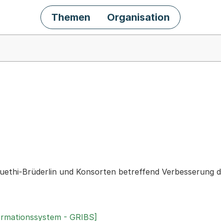
Themen
Organisation
chäft
ethi-Brüderlin und Konsorten betreffend Verbesserung de
ormationssystem - GRIBS]