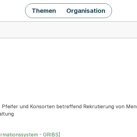
Themen
Organisation
chäft
Pfeifer und Konsorten betreffend Rekrutierung von Mens
altung
ormationssystem - GRIBS]