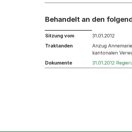
Behandelt an den folgen
Behandelt an den folgenden Sitzunge
Sitzung vom
31.01.2012
Traktanden
Anzug Annemarie 
kantonalen Verw
Dokumente
31.01.2012 Regie