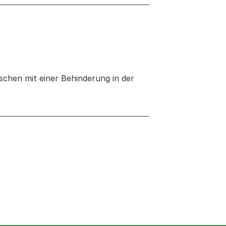
chen mit einer Behinderung in der
euen Tab oder Fenster geöffnet