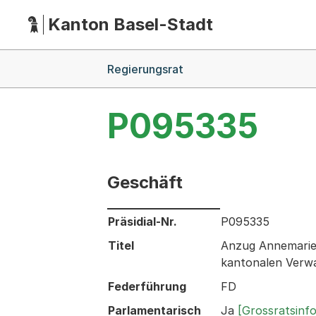
Kanton Basel-Stadt
Hauptnavigation
(Dieser Link führt zur Startseite)
Breadcrumb-Navigation
Regierungsrat
P095335
Geschäft
Informationen zum Ausgewählten Ges
Präsidial-Nr.
P095335
Titel
Anzug Annemarie 
kantonalen Verw
Federführung
FD
Parlamentarisch
Ja
[Grossratsinf