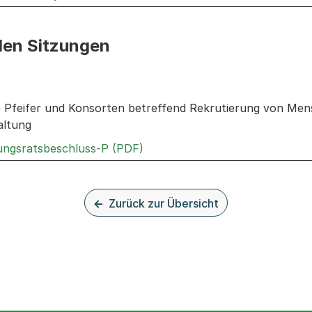
den Sitzungen
n: Informationen zu den Sitzungen zum Geschäft
Pfeifer und Konsorten betreffend Rekrutierung von Mens
altung
Externer Link, wird in einem n
rungsratsbeschluss-P (PDF)
Zurück zur Übersicht