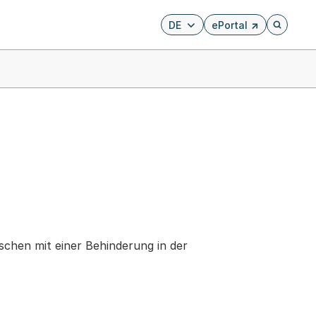
DE
ePortal
Externer Link, wird i
Öffnet di
chen mit einer Behinderung in der