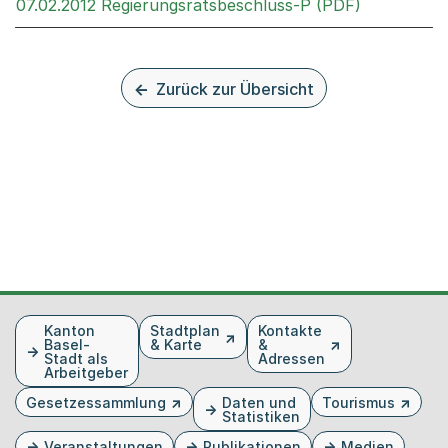
Externer Li
07.02.2012 Regierungsratsbeschluss-P (PDF)
Zurück zur Übersicht
Fusszeile
Kanton
Stadtplan
Kontakte
Basel-
& Karte
&
Stadt als
Adressen
Arbeitgeber
Gesetzessammlung
Daten und
Tourismus
Statistiken
Veranstaltungen
Publikationen
Medien