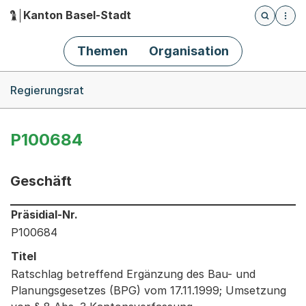
Kanton Basel-Stadt
Öffnet die
(Dieser Link führt zur Startseite)
Hauptnavigation
Themen
Organisation
Breadcrumb-Navigation
Regierungsrat
P100684
Geschäft
Informationen zum Ausgewählten Geschäft
Präsidial-Nr.
P100684
Titel
Ratschlag betreffend Ergänzung des Bau- und
Planungsgesetzes (BPG) vom 17.11.1999; Umsetzung