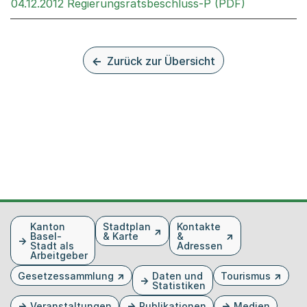
Externer Li
04.12.2012 Regierungsratsbeschluss-P (PDF)
Zurück zur Übersicht
Fusszeile
Kanton
Stadtplan
Kontakte
Basel-
& Karte
&
Stadt als
Adressen
Arbeitgeber
Gesetzessammlung
Daten und
Tourismus
Statistiken
Veranstaltungen
Publikationen
Medien