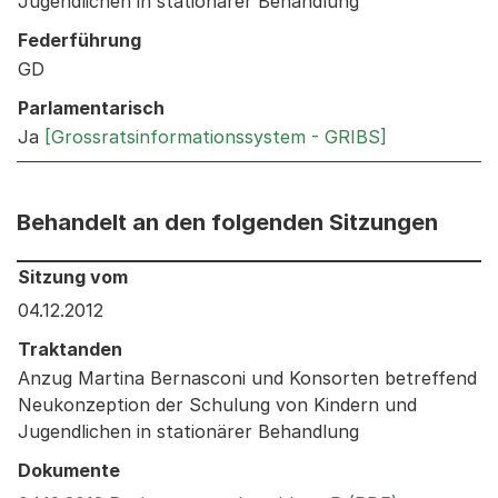
Jugendlichen in stationärer Behandlung
Federführung
GD
Parlamentarisch
Ja
[Grossratsinformationssystem - GRIBS]
Behandelt an den folgenden Sitzungen
Behandelt an den folgenden Sitzungen: Informationen 
Sitzung vom
04.12.2012
Traktanden
Anzug Martina Bernasconi und Konsorten betreffend
Neukonzeption der Schulung von Kindern und
Jugendlichen in stationärer Behandlung
Dokumente