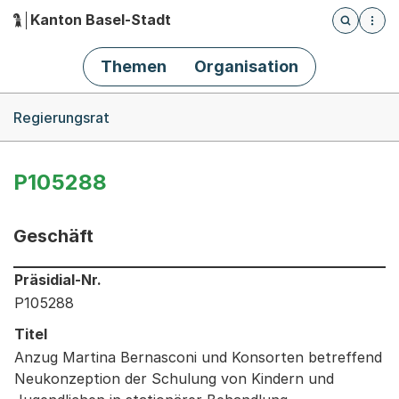
Kanton Basel-Stadt
Öffnet die
(Dieser Link führt zur Startseite)
Hauptnavigation
Themen
Organisation
Breadcrumb-Navigation
Regierungsrat
P105288
Geschäft
Informationen zum Ausgewählten Geschäft
Präsidial-Nr.
P105288
Titel
Anzug Martina Bernasconi und Konsorten betreffend
Neukonzeption der Schulung von Kindern und