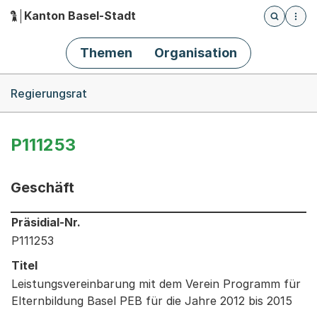
Kanton Basel-Stadt
Öffnet die
(Dieser Link führt zur Startseite)
Hauptnavigation
Themen
Organisation
Breadcrumb-Navigation
Regierungsrat
P111253
Geschäft
Informationen zum Ausgewählten Geschäft
Präsidial-Nr.
P111253
Titel
Leistungsvereinbarung mit dem Verein Programm für
Elternbildung Basel PEB für die Jahre 2012 bis 2015