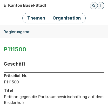
Kanton Basel-Stadt
Öffnet die
(Dieser Link führt zur Startseite)
Hauptnavigation
Themen
Organisation
Breadcrumb-Navigation
Regierungsrat
P111500
Geschäft
Informationen zum Ausgewählten Geschäft
Präsidial-Nr.
P111500
Titel
Petition gegen die Parkraumbewirtschaftung auf dem
Bruderholz