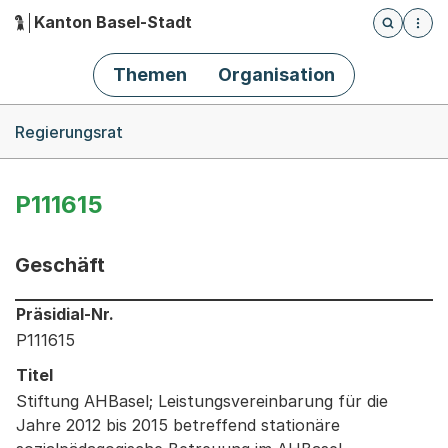
Kanton Basel-Stadt
Öffnet die
(Dieser Link führt zur Startseite)
Hauptnavigation
Themen
Organisation
Breadcrumb-Navigation
Regierungsrat
P111615
Geschäft
Informationen zum Ausgewählten Geschäft
Präsidial-Nr.
P111615
Titel
Stiftung AHBasel; Leistungsvereinbarung für die
Jahre 2012 bis 2015 betreffend stationäre