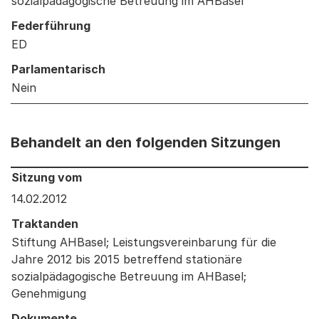
sozialpädagogische Betreuung im AHBasel
Federführung
ED
Parlamentarisch
Nein
Behandelt an den folgenden Sitzungen
Behandelt an den folgenden Sitzungen: Informationen 
Sitzung vom
14.02.2012
Traktanden
Stiftung AHBasel; Leistungsvereinbarung für die
Jahre 2012 bis 2015 betreffend stationäre
sozialpädagogische Betreuung im AHBasel;
Genehmigung
Dokumente