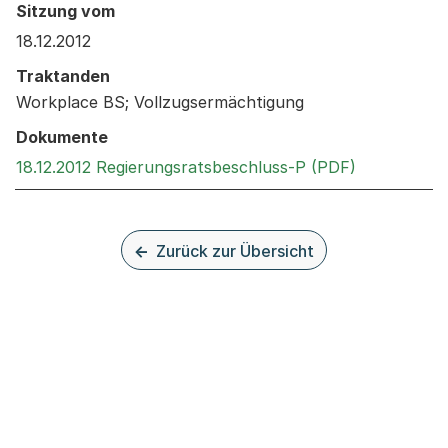
Behandelt an den folgenden Sitzungen: Informationen 
Sitzung vom
18.12.2012
Traktanden
Workplace BS; Vollzugsermächtigung
Dokumente
Externer Li
18.12.2012 Regierungsratsbeschluss-P (PDF)
Zurück zur Übersicht