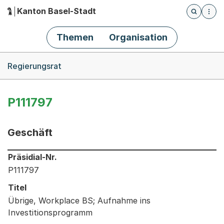
Kanton Basel-Stadt
Öffnet die
(Dieser Link führt zur Startseite)
Hauptnavigation
Themen
Organisation
Breadcrumb-Navigation
Regierungsrat
P111797
Geschäft
Informationen zum Ausgewählten Geschäft
Präsidial-Nr.
P111797
Titel
Übrige, Workplace BS; Aufnahme ins
Investitionsprogramm