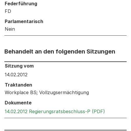
Federführung
FD
Parlamentarisch
Nein
Behandelt an den folgenden Sitzungen
Behandelt an den folgenden Sitzungen: Informationen 
Sitzung vom
14.02.2012
Traktanden
Workplace BS; Vollzugsermächtigung
Dokumente
Externer Li
14.02.2012 Regierungsratsbeschluss-P (PDF)