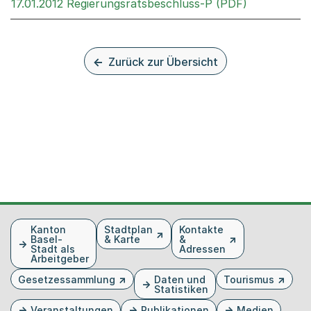
Externer Li
17.01.2012 Regierungsratsbeschluss-P (PDF)
Zurück zur Übersicht
Fusszeile
Kanton
Stadtplan
Kontakte
Basel-
& Karte
&
Stadt als
Adressen
Arbeitgeber
Gesetzessammlung
Daten und
Tourismus
Statistiken
Veranstaltungen
Publikationen
Medien