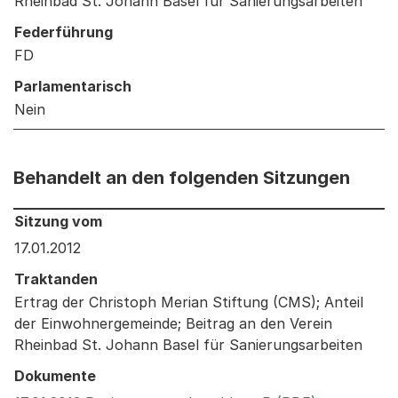
Rheinbad St. Johann Basel für Sanierungsarbeiten
Federführung
FD
Parlamentarisch
Nein
Behandelt an den folgenden Sitzungen
Behandelt an den folgenden Sitzungen: Informationen 
Sitzung vom
17.01.2012
Traktanden
Ertrag der Christoph Merian Stiftung (CMS); Anteil
der Einwohnergemeinde; Beitrag an den Verein
Rheinbad St. Johann Basel für Sanierungsarbeiten
Dokumente