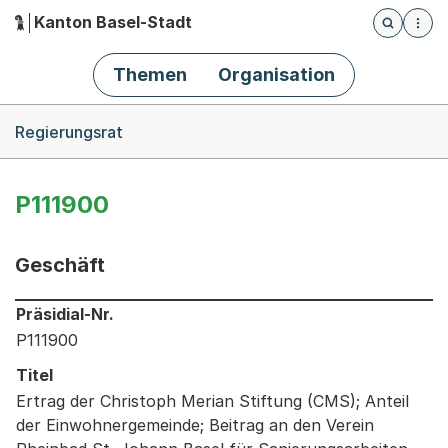
Kanton Basel-Stadt
Öffnet die
(Dieser Link führt zur Startseite)
Hauptnavigation
Themen
Organisation
Breadcrumb-Navigation
Regierungsrat
P111900
Geschäft
Informationen zum Ausgewählten Geschäft
Präsidial-Nr.
P111900
Titel
Ertrag der Christoph Merian Stiftung (CMS); Anteil
der Einwohnergemeinde; Beitrag an den Verein