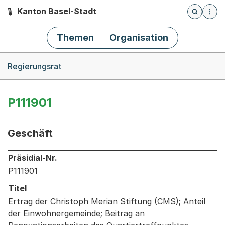
Kanton Basel-Stadt
Öffnet die
(Dieser Link führt zur Startseite)
Hauptnavigation
Themen
Organisation
Breadcrumb-Navigation
Regierungsrat
P111901
Geschäft
Informationen zum Ausgewählten Geschäft
Präsidial-Nr.
P111901
Titel
Ertrag der Christoph Merian Stiftung (CMS); Anteil
der Einwohnergemeinde; Beitrag an