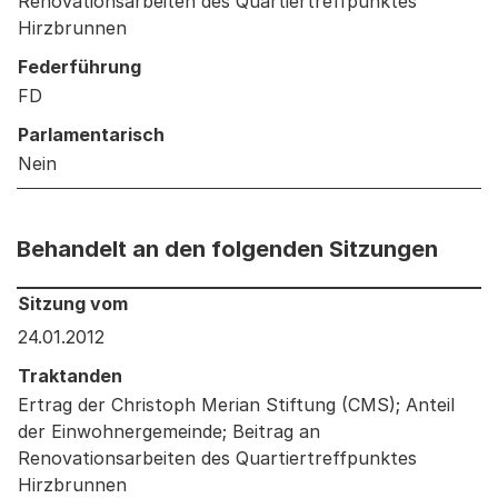
Renovationsarbeiten des Quartiertreffpunktes
Hirzbrunnen
Federführung
FD
Parlamentarisch
Nein
Behandelt an den folgenden Sitzungen
Behandelt an den folgenden Sitzungen: Informationen 
Sitzung vom
24.01.2012
Traktanden
Ertrag der Christoph Merian Stiftung (CMS); Anteil
der Einwohnergemeinde; Beitrag an
Renovationsarbeiten des Quartiertreffpunktes
Hirzbrunnen