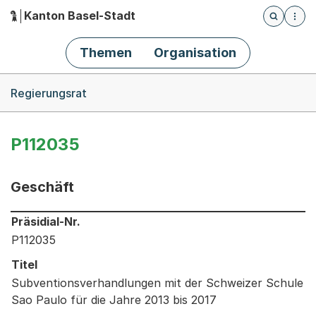
Kanton Basel-Stadt
Öffnet die
(Dieser Link führt zur Startseite)
Hauptnavigation
Themen
Organisation
Breadcrumb-Navigation
Regierungsrat
P112035
Geschäft
Informationen zum Ausgewählten Geschäft
Präsidial-Nr.
P112035
Titel
Subventionsverhandlungen mit der Schweizer Schule
Sao Paulo für die Jahre 2013 bis 2017