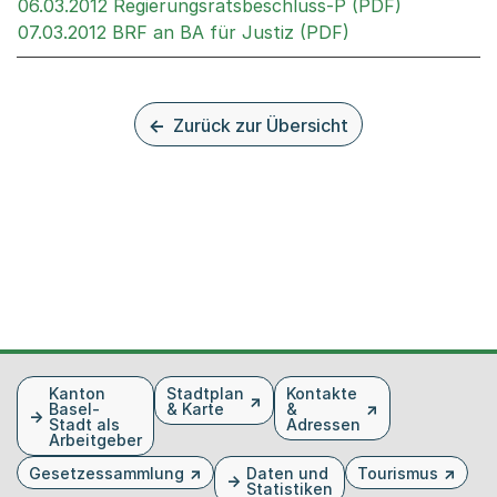
Externer L
06.03.2012 Regierungsratsbeschluss-P (PDF)
Externer Link, w
07.03.2012 BRF an BA für Justiz (PDF)
Zurück zur Übersicht
Fusszeile
Kanton
Stadtplan
Kontakte
Basel-
& Karte
&
Stadt als
Adressen
Arbeitgeber
Gesetzessammlung
Daten und
Tourismus
Statistiken