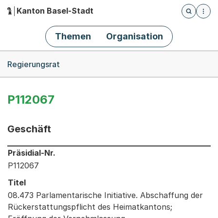
Kanton Basel-Stadt
Öffnet die
(Dieser Link führt zur Startseite)
Hauptnavigation
Themen
Organisation
Breadcrumb-Navigation
Regierungsrat
P112067
Geschäft
Informationen zum Ausgewählten Geschäft
Präsidial-Nr.
P112067
Titel
08.473 Parlamentarische Initiative. Abschaffung der
Rückerstattungspflicht des Heimatkantons;