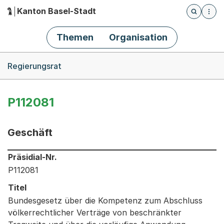
Kanton Basel-Stadt
Öffnet die
(Dieser Link führt zur Startseite)
Hauptnavigation
Themen
Organisation
Breadcrumb-Navigation
Regierungsrat
P112081
Geschäft
Informationen zum Ausgewählten Geschäft
Präsidial-Nr.
P112081
Titel
Bundesgesetz über die Kompetenz zum Abschluss
völkerrechtlicher Verträge von beschränkter