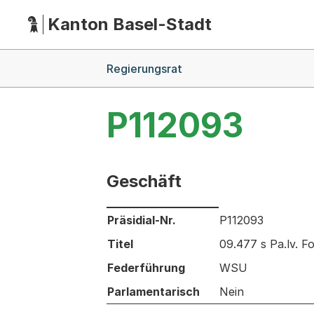
Kanton Basel-Stadt
Hauptnavigation
(Dieser Link führt zur Startseite)
Breadcrumb-Navigation
Regierungsrat
P112093
Geschäft
Informationen zum Ausgewählten Ges
Präsidial-Nr.
P112093
Titel
09.477 s Pa.lv. F
Federführung
WSU
Parlamentarisch
Nein