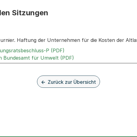
den Sitzungen
n: Informationen zu den Sitzungen zum Geschäft
ournier. Haftung der Unternehmen für die Kosten der Altl
Externer Link, wird in einem 
rungsratsbeschluss-P (PDF)
Externer Link, wird in ein
an Bundesamt für Umwelt (PDF)
Zurück zur Übersicht