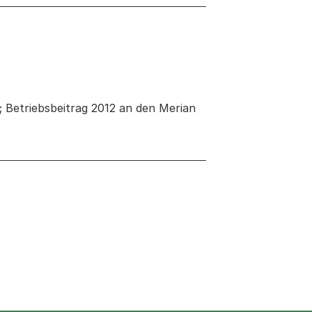
; Betriebsbeitrag 2012 an den Merian
euen Tab oder Fenster geöffnet