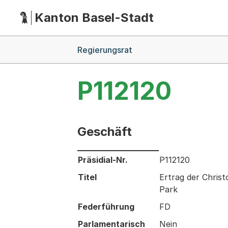
Kanton Basel-Stadt
Hauptnavigation
(Dieser Link führt zur Startseite)
Breadcrumb-Navigation
Regierungsrat
P112120
Geschäft
Informationen zum Ausgewählten Ges
Präsidial-Nr.
P112120
Titel
Ertrag der Chris
Park
Federführung
FD
Parlamentarisch
Nein