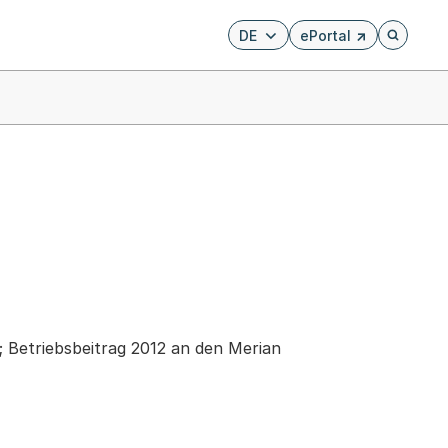
DE
ePortal
Externer Link, wird i
Öffnet di
; Betriebsbeitrag 2012 an den Merian