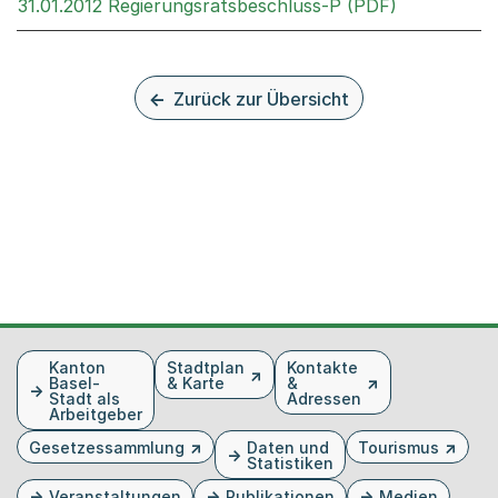
Externer Li
31.01.2012 Regierungsratsbeschluss-P (PDF)
Zurück zur Übersicht
Fusszeile
Kanton
Stadtplan
Kontakte
Basel-
& Karte
&
Stadt als
Adressen
Arbeitgeber
Gesetzessammlung
Daten und
Tourismus
Statistiken
Veranstaltungen
Publikationen
Medien