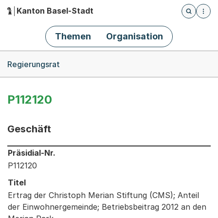
Kanton Basel-Stadt
Öffnet die
(Dieser Link führt zur Startseite)
Hauptnavigation
Themen
Organisation
Breadcrumb-Navigation
Regierungsrat
P112120
Geschäft
Informationen zum Ausgewählten Geschäft
Präsidial-Nr.
P112120
Titel
Ertrag der Christoph Merian Stiftung (CMS); Anteil
der Einwohnergemeinde; Betriebsbeitrag 2012 an den