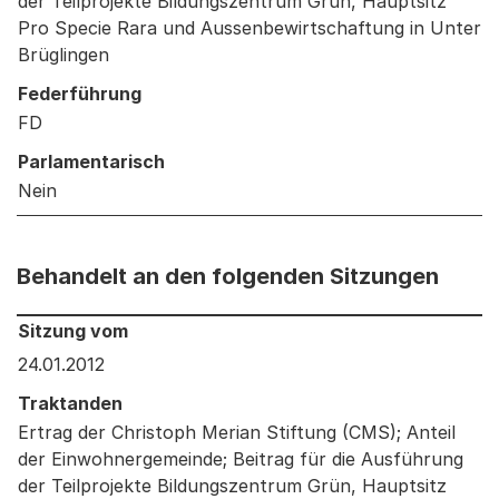
der Teilprojekte Bildungszentrum Grün, Hauptsitz
Pro Specie Rara und Aussenbewirtschaftung in Unter
Brüglingen
Federführung
FD
Parlamentarisch
Nein
Behandelt an den folgenden Sitzungen
Behandelt an den folgenden Sitzungen: Informationen 
Sitzung vom
24.01.2012
Traktanden
Ertrag der Christoph Merian Stiftung (CMS); Anteil
der Einwohnergemeinde; Beitrag für die Ausführung
der Teilprojekte Bildungszentrum Grün, Hauptsitz