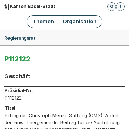
Kanton Basel-Stadt
Öffnet die
(Dieser Link führt zur Startseite)
Hauptnavigation
Themen
Organisation
Breadcrumb-Navigation
Regierungsrat
P112122
Geschäft
Informationen zum Ausgewählten Geschäft
Präsidial-Nr.
P112122
Titel
Ertrag der Christoph Merian Stiftung (CMS); Anteil
der Einwohnergemeinde; Beitrag für die Ausführung