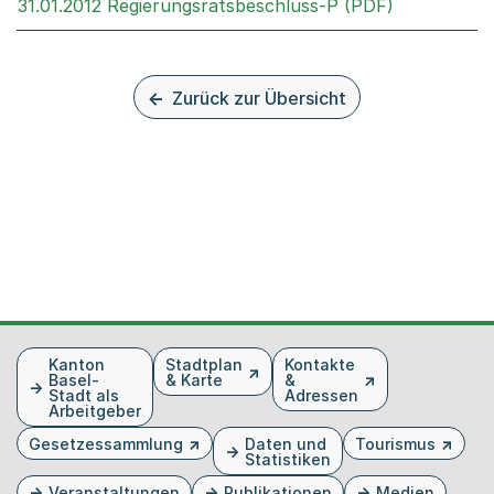
Externer Li
31.01.2012 Regierungsratsbeschluss-P (PDF)
Zurück zur Übersicht
Fusszeile
Kanton
Stadtplan
Kontakte
Basel-
& Karte
&
Stadt als
Adressen
Arbeitgeber
Gesetzessammlung
Daten und
Tourismus
Statistiken
Veranstaltungen
Publikationen
Medien