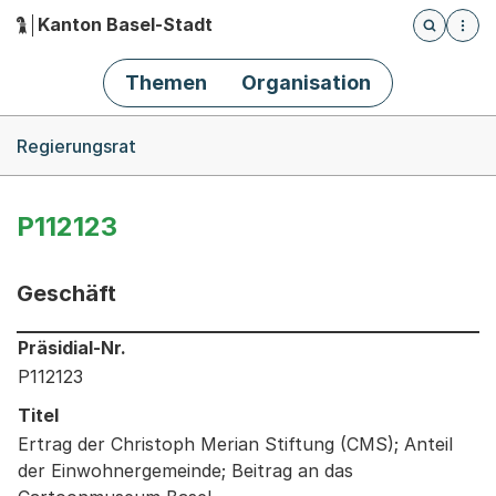
Kanton Basel-Stadt
Öffnet die
(Dieser Link führt zur Startseite)
Hauptnavigation
Themen
Organisation
Breadcrumb-Navigation
Regierungsrat
P112123
Geschäft
Informationen zum Ausgewählten Geschäft
Präsidial-Nr.
P112123
Titel
Ertrag der Christoph Merian Stiftung (CMS); Anteil
der Einwohnergemeinde; Beitrag an das