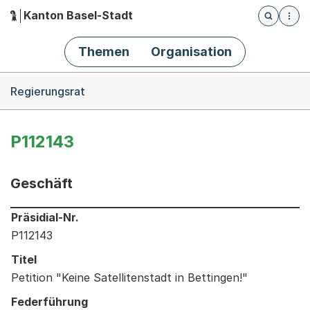
Kanton Basel-Stadt
Öffnet die
(Dieser Link führt zur Startseite)
Hauptnavigation
Themen
Organisation
Breadcrumb-Navigation
Regierungsrat
P112143
Geschäft
Informationen zum Ausgewählten Geschäft
Präsidial-Nr.
P112143
Titel
Petition "Keine Satellitenstadt in Bettingen!"
Federführung