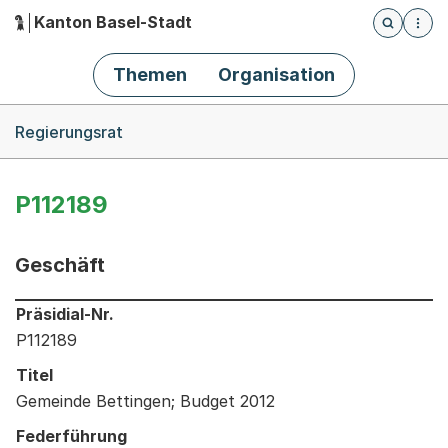
Kanton Basel-Stadt
Öffnet die
(Dieser Link führt zur Startseite)
Hauptnavigation
Themen
Organisation
Breadcrumb-Navigation
Regierungsrat
P112189
Geschäft
Informationen zum Ausgewählten Geschäft
Präsidial-Nr.
P112189
Titel
Gemeinde Bettingen; Budget 2012
Federführung