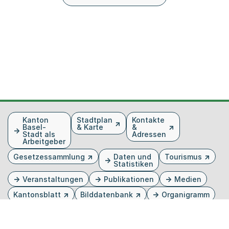
Fusszeile
Kanton
Stadtplan
Kontakte
Basel-
& Karte
&
Stadt als
Adressen
Arbeitgeber
Gesetzessammlung
Daten und
Tourismus
Statistiken
Veranstaltungen
Publikationen
Medien
Kantonsblatt
Bilddatenbank
Organigramm
Gebärdensprache
Externer Link, wird in einem neuen Tab oder Fenster 
Externer Link, wird in einem neuen Tab oder Fe
Externer Link, wird in einem neuen Tab od
Externer Link, wird in einem neuen Tab 
Externer Link, wird in einem neuen 
Twitter
Facebook
Instagram
Youtube
Linkedin