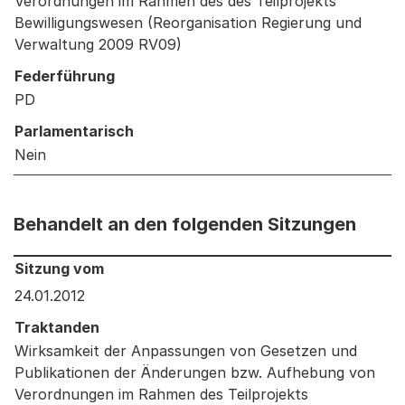
Verordnungen im Rahmen des des Teilprojekts
Bewilligungswesen (Reorganisation Regierung und
Verwaltung 2009 RV09)
Federführung
PD
Parlamentarisch
Nein
Behandelt an den folgenden Sitzungen
Behandelt an den folgenden Sitzungen: Informationen 
Sitzung vom
24.01.2012
Traktanden
Wirksamkeit der Anpassungen von Gesetzen und
Publikationen der Änderungen bzw. Aufhebung von
Verordnungen im Rahmen des Teilprojekts