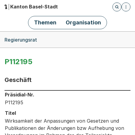
Kanton Basel-Stadt
Öffnet die
(Dieser Link führt zur Startseite)
Hauptnavigation
Themen
Organisation
Breadcrumb-Navigation
Regierungsrat
P112195
Geschäft
Informationen zum Ausgewählten Geschäft
Präsidial-Nr.
P112195
Titel
Wirksamkeit der Anpassungen von Gesetzen und
Publikationen der Änderungen bzw Aufhebung von