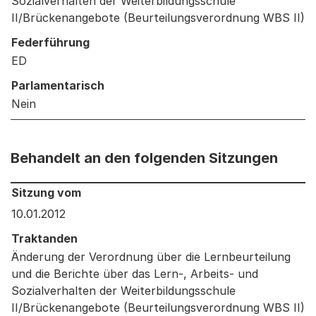
Sozialverhalten der Weiterbildungsschule
II/Brückenangebote (Beurteilungsverordnung WBS II)
Federführung
ED
Parlamentarisch
Nein
Behandelt an den folgenden Sitzungen
Behandelt an den folgenden Sitzungen: Informationen 
Sitzung vom
10.01.2012
Traktanden
Änderung der Verordnung über die Lernbeurteilung
und die Berichte über das Lern-, Arbeits- und
Sozialverhalten der Weiterbildungsschule
II/Brückenangebote (Beurteilungsverordnung WBS II)