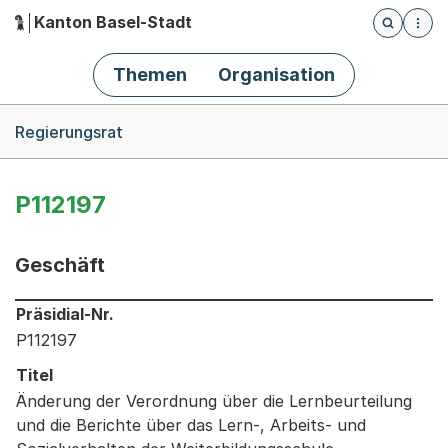
Kanton Basel-Stadt
Öffnet die
(Dieser Link führt zur Startseite)
Hauptnavigation
Themen
Organisation
Breadcrumb-Navigation
Regierungsrat
P112197
Geschäft
Informationen zum Ausgewählten Geschäft
Präsidial-Nr.
P112197
Titel
Änderung der Verordnung über die Lernbeurteilung
und die Berichte über das Lern-, Arbeits- und