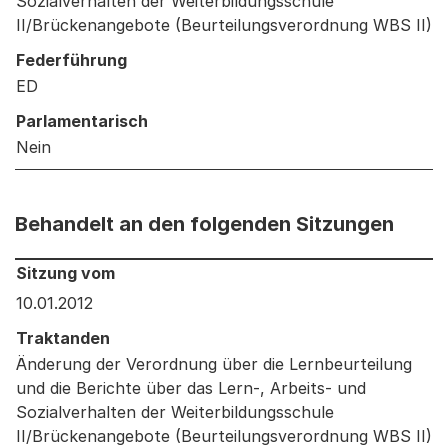
Sozialverhalten der Weiterbildungsschule
II/Brückenangebote (Beurteilungsverordnung WBS II)
Federführung
ED
Parlamentarisch
Nein
Behandelt an den folgenden Sitzungen
Behandelt an den folgenden Sitzungen: Informationen 
Sitzung vom
10.01.2012
Traktanden
Änderung der Verordnung über die Lernbeurteilung
und die Berichte über das Lern-, Arbeits- und
Sozialverhalten der Weiterbildungsschule
II/Brückenangebote (Beurteilungsverordnung WBS II)