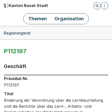
Kanton Basel-Stadt
Öffnet die
(Dieser Link führt zur Startseite)
Hauptnavigation
Themen
Organisation
Breadcrumb-Navigation
Regierungsrat
P112197
Geschäft
Informationen zum Ausgewählten Geschäft
Präsidial-Nr.
P112197
Titel
Änderung der Verordnung über die Lernbeurteilung
und die Berichte über das Lern-, Arbeits- und