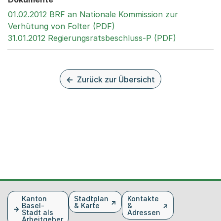
01.02.2012 BRF an Nationale Kommission zur
Externer Link, wird in eine
Verhütung von Folter (PDF)
Externer Li
31.01.2012 Regierungsratsbeschluss-P (PDF)
Zurück zur Übersicht
Fusszeile
Kanton
Stadtplan
Kontakte
Basel-
& Karte
&
Stadt als
Adressen
Arbeitgeber