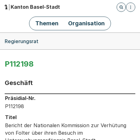
Kanton Basel-Stadt
Öffnet die
(Dieser Link führt zur Startseite)
Hauptnavigation
Themen
Organisation
Breadcrumb-Navigation
Regierungsrat
P112198
Geschäft
Informationen zum Ausgewählten Geschäft
Präsidial-Nr.
P112198
Titel
Bericht der Nationalen Kommission zur Verhütung
von Folter über ihren Besuch im