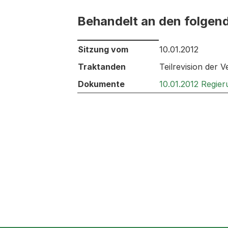
Behandelt an den folgen
Behandelt an den folgenden Sitzunge
Sitzung vom
10.01.2012
Traktanden
Teilrevision der
Dokumente
10.01.2012 Regie