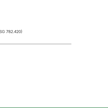
(SG 782.420)
euen Tab oder Fenster geöffnet