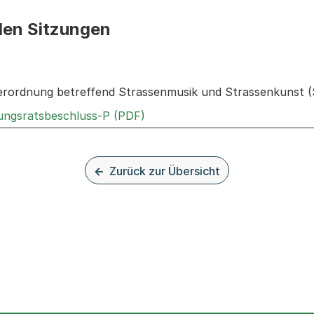
den Sitzungen
n: Informationen zu den Sitzungen zum Geschäft
 Verordnung betreffend Strassenmusik und Strassenkunst 
Externer Link, wird in einem n
rungsratsbeschluss-P (PDF)
Zurück zur Übersicht