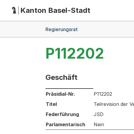
Kanton Basel-Stadt
Hauptnavigation
(Dieser Link führt zur Startseite)
Breadcrumb-Navigation
Regierungsrat
P112202
Geschäft
Informationen zum Ausgewählten Ges
Präsidial-Nr.
P112202
Titel
Teilrevision der
Federführung
JSD
Parlamentarisch
Nein