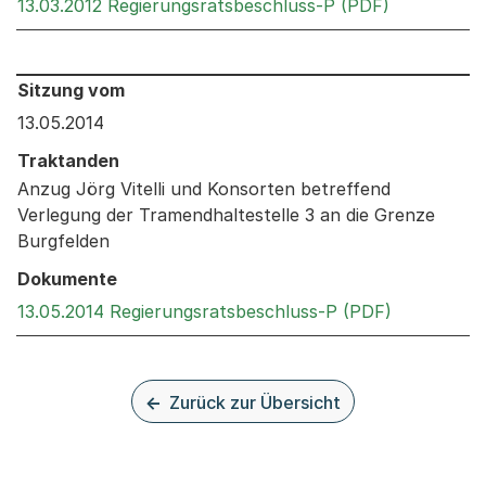
Externer Li
13.03.2012 Regierungsratsbeschluss-P (PDF)
Behandelt an den folgenden Sitzungen: Informationen 
Sitzung vom
13.05.2014
Traktanden
Anzug Jörg Vitelli und Konsorten betreffend
Verlegung der Tramendhaltestelle 3 an die Grenze
Burgfelden
Dokumente
Externer Li
13.05.2014 Regierungsratsbeschluss-P (PDF)
Zurück zur Übersicht