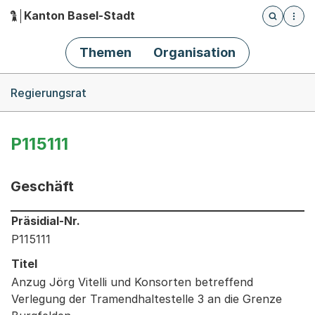
Kanton Basel-Stadt
Öffnet die
(Dieser Link führt zur Startseite)
Hauptnavigation
Themen
Organisation
Breadcrumb-Navigation
Regierungsrat
P115111
Geschäft
Informationen zum Ausgewählten Geschäft
Präsidial-Nr.
P115111
Titel
Anzug Jörg Vitelli und Konsorten betreffend
Verlegung der Tramendhaltestelle 3 an die Grenze