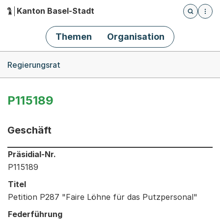
Kanton Basel-Stadt
Öffnet die
(Dieser Link führt zur Startseite)
Hauptnavigation
Themen
Organisation
Breadcrumb-Navigation
Regierungsrat
P115189
Geschäft
Informationen zum Ausgewählten Geschäft
Präsidial-Nr.
P115189
Titel
Petition P287 "Faire Löhne für das Putzpersonal"
Federführung