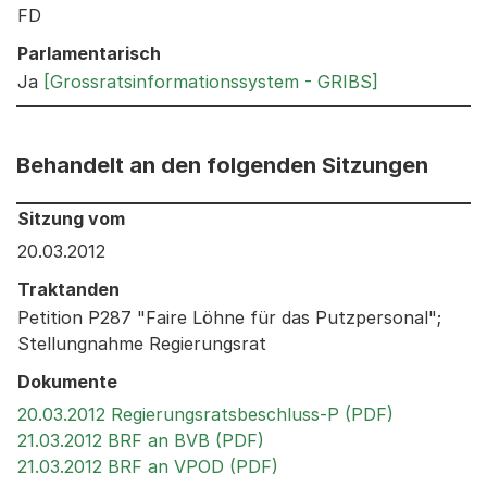
FD
Parlamentarisch
Ja
[Grossratsinformationssystem - GRIBS]
Behandelt an den folgenden Sitzungen
Behandelt an den folgenden Sitzungen: Informationen 
Sitzung vom
20.03.2012
Traktanden
Petition P287 "Faire Löhne für das Putzpersonal";
Stellungnahme Regierungsrat
Dokumente
Externer L
20.03.2012 Regierungsratsbeschluss-P (PDF)
Externer Link, wird in ei
21.03.2012 BRF an BVB (PDF)
Externer Link, wird in e
21.03.2012 BRF an VPOD (PDF)